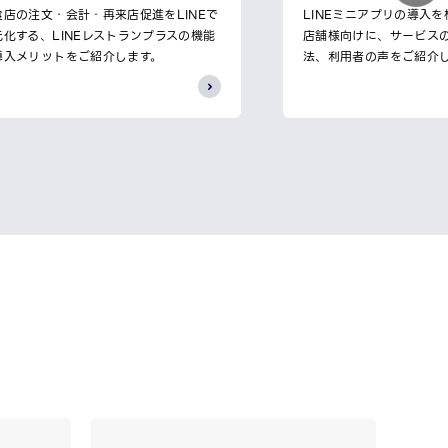
食店の注文・会計・再来店促進をLINEで
LINEミニアプリの導入
元化する、LINEレストランプラスの機能
店舗様向けに、サービス
導入メリットをご紹介します。
法、利用者の声をご紹介