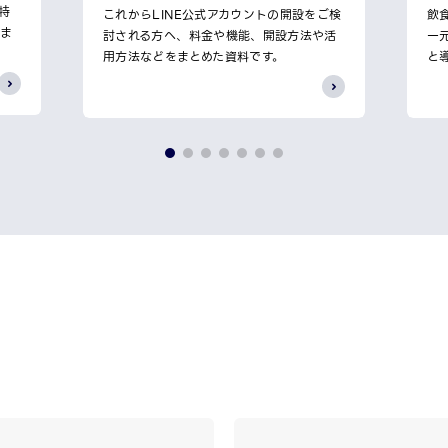
特
これからLINE公式アカウントの開設をご検
飲
しま
討される方へ、料金や機能、開設方法や活
一
用方法などをまとめた資料です。
と