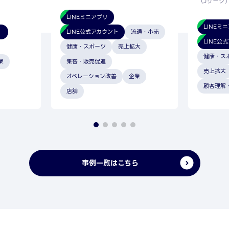
（Jリーグ
LINEミニアプリ
LINEミ
）
LINE公式アカウント
流通・小売
LINE公
健康・スポーツ
売上拡大
健康・ス
業
集客・販売促進
売上拡大
オペレーション改善
企業
顧客理解
店舗
事例一覧はこちら