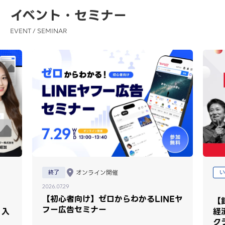
イベント・セミナー
EVENT / SEMINAR
終了
オンライン開催
い
2026.07.29
【初心者向け】ゼロからわかるLINEヤ
【
フー広告セミナー
 入
経
ク