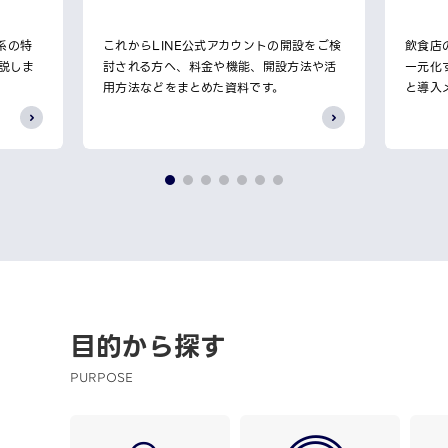
系の特
これからLINE公式アカウントの開設をご検
飲食店
説しま
討される方へ、料金や機能、開設方法や活
一元化
用方法などをまとめた資料です。
と導入
目的から探す
PURPOSE