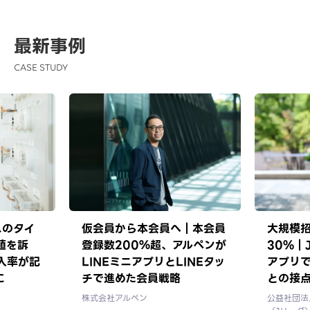
最新事例
CASE STUDY
スのタイ
仮会員から本会員へ｜本会員
大規模
値を訴
登録数200％超、アルペンが
30%｜
入率が記
LINEミニアプリとLINEタッ
アプリ
に
チで進めた会員戦略
との接
株式会社アルペン
公益社団法