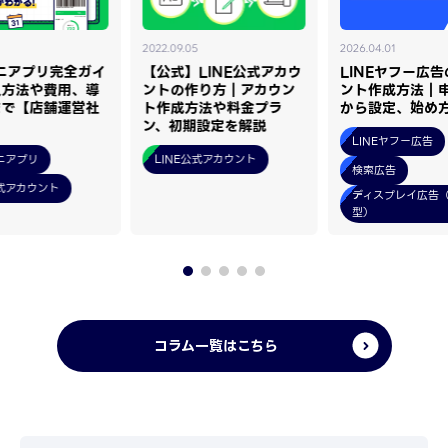
2022.09.05
2026.04.01
ミニアプリ完全ガイ
【公式】LINE公式アカウ
LINEヤフー広
入方法や費用、導
ントの作り方｜アカウン
ント作成方法｜
まで【店舗運営社
ト作成方法や料金プラ
から設定、始め
ン、初期設定を解説
LINEヤフー広告
ミニアプリ
LINE公式アカウント
検索広告
公式アカウント
ディスプレイ広告
型）
コラム一覧はこちら