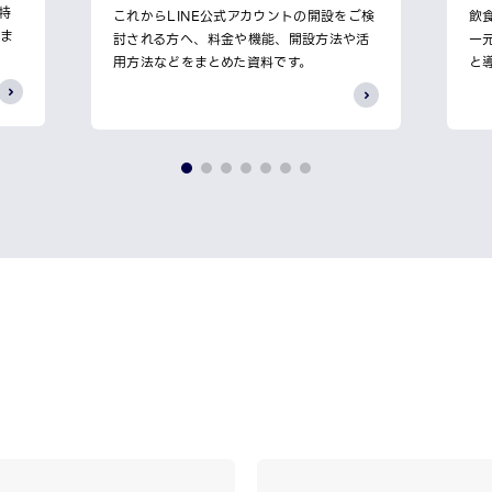
特
これからLINE公式アカウントの開設をご検
飲
しま
討される方へ、料金や機能、開設方法や活
一
用方法などをまとめた資料です。
と